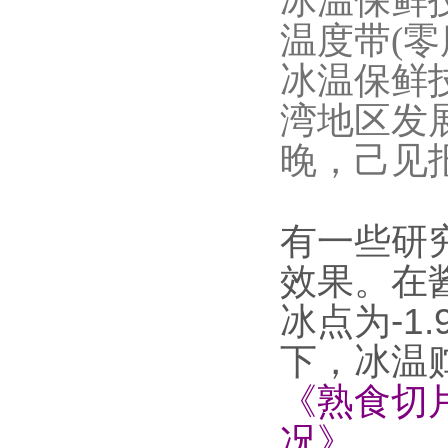
冰温保鲜
温度带(
冰温保鲜
湾地区发
晚，己见
有一些研
效果。在
冰点为-1
下，冰温
《熟食切
况》