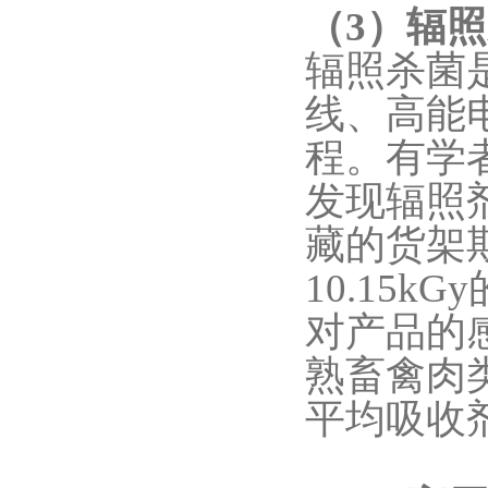
（3）辐
辐照杀菌
线、高能
程。有学
发现辐照剂
藏的货架期
10.15
对产品的感
熟畜禽肉
平均吸收剂