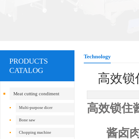
Technology
PRODUCTS
CATALOG
高效锁
Meat cutting condiment
高效锁住
equipment
Multi-purpose dicer
Bone saw
酱卤肉制
Chopping machine