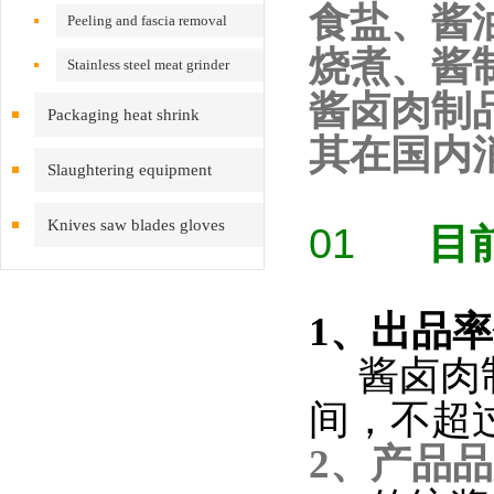
食盐、酱
Peeling and fascia removal
烧煮、酱
machine
Stainless steel meat grinder
酱卤肉制
Packaging heat shrink
其在国内
equipment
Slaughtering equipment
Knives saw blades gloves
01
目
inspection cleaning
1、出品
酱卤肉制
间，不超
2、产品